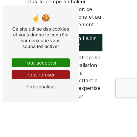
plus, la pompe à chaleur
contribue à la réduction de
votre empreinte carbone et au
respect de l'environnement.
Ce site utilise des cookies
et vous donne le contrôle
Pourquoi choisir
sur ceux que vous
Eco Habitat?
souhaitez activer
Eco Habitat est une entreprise
Tout accepter
spécialisée dans l'installation
de pompes à chaleur à
Tout refuser
Villeneuve-sur-Lot, mettant à
Personnaliser
votre disposition son expertise
et son savoir-faire pour
réaliser votre projet sur-
mesure. Nos équipes qualifiées
assurent une installation
rapide et efficace de votre
pompe à chaleur, garantissant