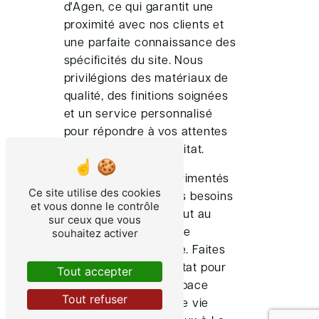
d'Agen, ce qui garantit une
proximité avec nos clients et
une parfaite connaissance des
spécificités du site. Nous
privilégions des matériaux de
qualité, des finitions soignées
et un service personnalisé
pour répondre à vos attentes
et valoriser votre habitat.
Nos menuisiers expérimentés
Ce site utilise des cookies
sont à l'écoute de vos besoins
et vous donne le contrôle
et vous conseillent tout au
sur ceux que vous
souhaitez activer
long de votre projet de
menuiserie extérieure. Faites
confiance à Eco Habitat pour
Tout accepter
transformer votre espace
Tout refuser
extérieur en un lieu de vie