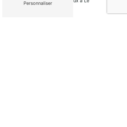
agréable et harmonieux à Le
Personnaliser
Passage d'Agen.
Accueil
#contact-form
Adresse
ECO Habitat
33 Allée Mousquetaire