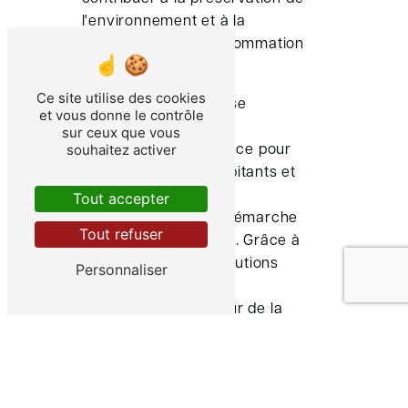
l'environnement et à la
réduction de sa consommation
énergétique.
Ce site utilise des cookies
Au final, Eco Habitat se
et vous donne le contrôle
positionne comme un
sur ceux que vous
souhaitez activer
partenaire de confiance pour
accompagner les habitants et
les professionnels de
Tout accepter
Cadaujac dans leur démarche
Tout refuser
d'économie d'énergie. Grâce à
son expertise, ses solutions
Personnaliser
sur mesure et son
engagement en faveur de la
transition énergétique,
l'entreprise contribue
activement à la construction
d'un avenir plus durable et