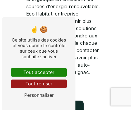
sources d'énergie renouvelable.
Eco Habitat, entreprise
engagée pour un avenir plus
durable, propose des solutions
sur-mesure pour répondre aux
Ce site utilise des cookies
besoins spécifiques de chaque
et vous donne le contrôle
sur ceux que vous
foyer. N'hésitez pas à contacter
souhaitez activer
Eco Habitat pour en savoir plus
sur les avantages de l'auto-
Tout accepter
consommation à Martignac.
Tout refuser
Accueil
Personnaliser
#contact-form